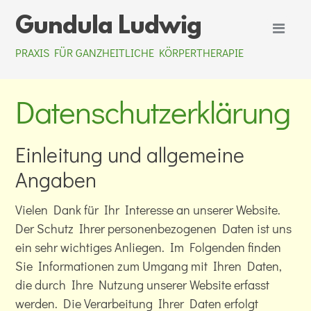
Skip
Gundula Ludwig
Vie
to
men
content
PRAXIS FÜR GANZHEITLICHE KÖRPERTHERAPIE
Datenschutzerklärung
Einleitung und allgemeine
Angaben
Vielen Dank für Ihr Interesse an unserer Website.
Der Schutz Ihrer personenbezogenen Daten ist uns
ein sehr wichtiges Anliegen. Im Folgenden finden
Sie Informationen zum Umgang mit Ihren Daten,
die durch Ihre Nutzung unserer Website erfasst
werden. Die Verarbeitung Ihrer Daten erfolgt